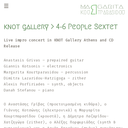
Skip
Skip
R
M
GARITA
A
to
to
K
O
U
TPARASIDOU
primary
main
navigation
content
knot gallery > 4-6 People Sextet
Live impro concert in KNOT Gallery Athens and CD
Release
Anastasis Grivas – prepaired guitar
Giannis Kotsonis – electronics
Margarita Kourtparasidou – percussion
Dimitra Lazaridou-Hatzigoga – zither
Alexis Porfiriades – synth, objects
Danah Stefanou – piano
Ο Αναστάσης Γρίβας (προετοιμασμένη κιθάρα), ο
Γιάννης Κοτσώνης (ηλεκτρονικά) η Μαργαρίτα
Κουρτπαρασίδου (κρουστά), η Δήμητρα Λαζαρίδου-
Χατζηγώγα (zither), ο Αλέξης Πορφυριάδης (synth &