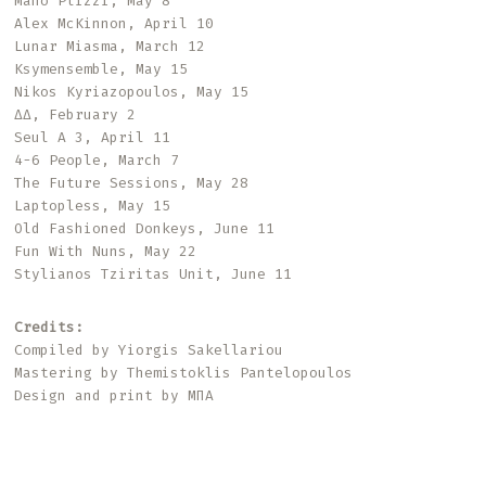
Mano Plizzi, May 8
Alex McKinnon, April 10
Lunar Miasma, March 12
Ksymensemble, May 15
Nikos Kyriazopoulos, May 15
ΔΔ, February 2
Seul A 3, April 11
4-6 People, March 7
The Future Sessions, May 28
Laptopless, May 15
Old Fashioned Donkeys, June 11
Fun With Nuns, May 22
Stylianos Tziritas Unit, June 11
Credits:
Compiled by Yiorgis Sakellariou
Mastering by Themistoklis Pantelopoulos
Design and print by ΜΠΑ